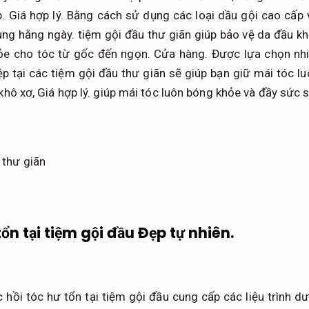
.
Giá hợp lý.
Bằng cách sử dụng các loại dầu gội cao cấp
ùng hằng ngày.
tiệm gội đầu thư giãn giúp bảo vệ da đầu kh
ỏe cho tóc từ gốc đến ngọn.
Cửa hàng.
Được lựa chọn nhi
p tại các tiệm gội đầu thư giãn sẽ giúp bạn giữ mái tóc
khô xơ,
Giá hợp lý.
giúp mái tóc luôn bóng khỏe và đầy sức 
tổn tại tiệm gội đầu
Đẹp tự nhiên.
hồi tóc hư tổn tại tiệm gội đầu cung cấp các liệu trình d