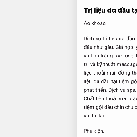
Trị liệu da đầu t
Áo khoác.
Dịch vụ trị liệu da đầu
đầu như gàu,
Giá hợp l
và tình trạng tóc rụng.
trị và kỹ thuật massa
liệu thoải mái.
đồng thờ
liệu da đầu tại tiệm g
phát triển.
Dịch vụ spa.
Chất liệu thoải mái.
sạ
tiệm gội đầu chỉn chu 
và dài lâu.
Phụ kiện.