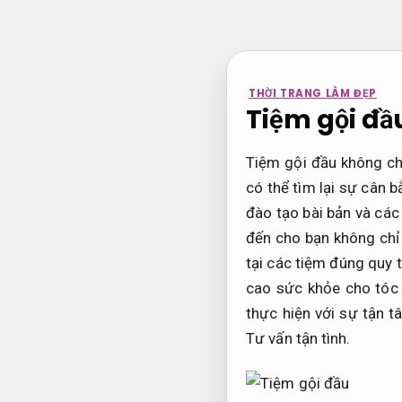
Bỏ
qua
nội
dung
THỜI TRANG LÀM ĐẸP
Tiệm gội đ
Tiệm gội đầu không chỉ
có thể tìm lại sự cân 
đào tạo bài bản và cá
đến cho bạn không chỉ
tại các tiệm đúng quy 
cao sức khỏe cho tóc 
thực hiện với sự tận 
Tư vấn tận tình.