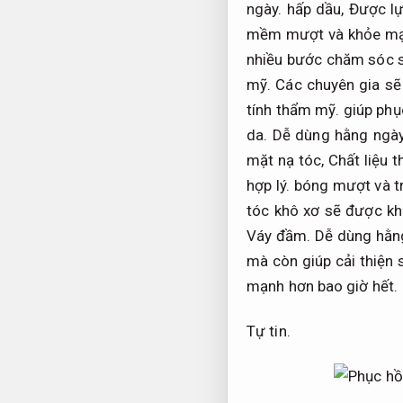
ngày.
hấp dầu,
Được lự
mềm mượt và khỏe m
nhiều bước chăm sóc 
mỹ.
Các chuyên gia sẽ 
tính thẩm mỹ.
giúp phụ
da.
Dễ dùng hằng ngày
mặt nạ tóc,
Chất liệu t
hợp lý.
bóng mượt và t
tóc khô xơ sẽ được kh
Váy đầm.
Dễ dùng hằn
mà còn giúp cải thiện
mạnh hơn bao giờ hết.
Tự tin.