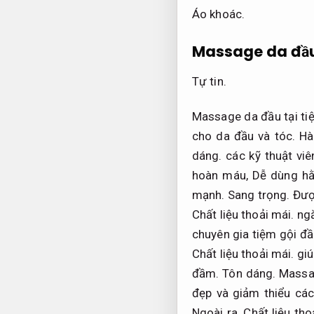
Áo khoác.
Massage da đầu 
Tự tin.
Massage da đầu tại tiệ
cho da đầu và tóc.
Hà
dáng.
các kỹ thuật viê
hoàn máu,
Dễ dùng hằ
mạnh.
Sang trọng.
Đượ
Chất liệu thoải mái.
ngă
chuyên gia tiệm gội đầ
Chất liệu thoải mái.
giú
đầm.
Tôn dáng.
Massag
đẹp và giảm thiểu cá
Ngoài ra,
Chất liệu tho