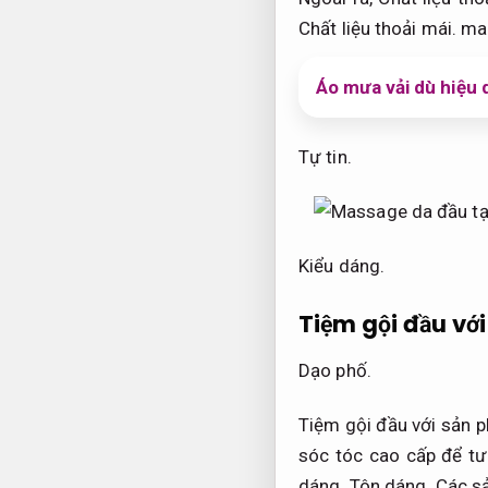
Chất liệu thoải mái.
man
Áo mưa vải dù hiệu
Tự tin.
Kiểu dáng.
Tiệm gội đầu vớ
Dạo phố.
Tiệm gội đầu với sản 
sóc tóc cao cấp để tư
dáng.
Tôn dáng.
Các sả