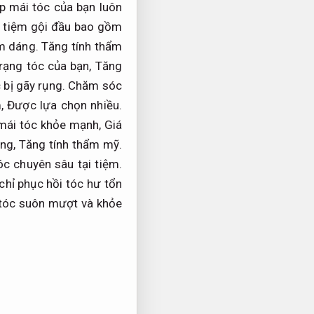
p mái tóc của bạn luôn
i tiệm gội đầu bao gồm
m dáng.
Tăng tính thẩm
trạng tóc của bạn,
Tăng
 bị gãy rụng.
Chăm sóc
,
Được lựa chọn nhiều.
 mái tóc khỏe mạnh,
Giá
ụng,
Tăng tính thẩm mỹ.
c chuyên sâu tại tiệm.
chỉ phục hồi tóc hư tổn
óc suôn mượt và khỏe