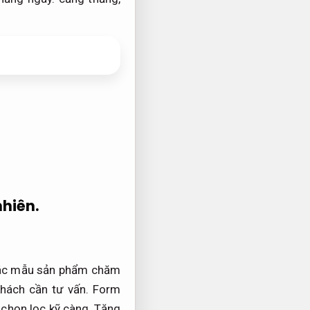
nhiên.
 các mẫu sản phẩm chăm
khách cần tư vấn.
Form
 chọn lọc kỹ càng,
Tăng