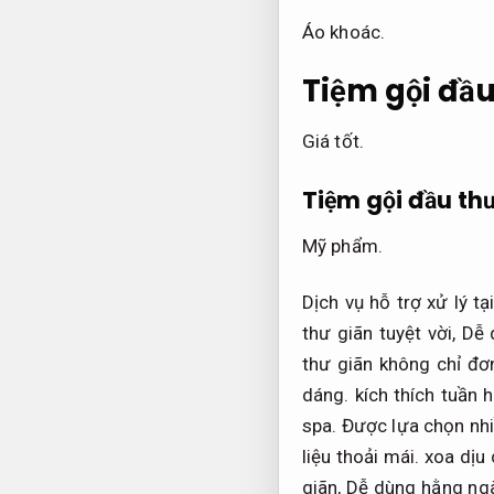
Áo khoác.
Tiệm gội đầu
Giá tốt.
Tiệm gội đầu th
Mỹ phẩm.
Dịch vụ hỗ trợ xử lý t
thư giãn tuyệt vời,
Dễ 
thư giãn không chỉ đ
dáng.
kích thích tuần 
spa.
Được lựa chọn nhi
liệu thoải mái.
xoa dịu 
giãn,
Dễ dùng hằng ngà