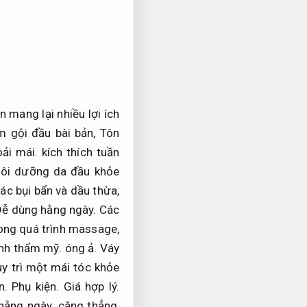
 mang lại nhiều lợi ích
m gội đầu bài bản,
Tôn
oải mái.
kích thích tuần
uôi dưỡng da đầu khỏe
c bụi bẩn và dầu thừa,
Dễ dùng hằng ngày.
Các
rong quá trình massage,
ính thẩm mỹ.
óng ả.
Váy
y trì một mái tóc khỏe
n.
Phụ kiện.
Giá hợp lý.
hằng ngày.
căng thẳng,