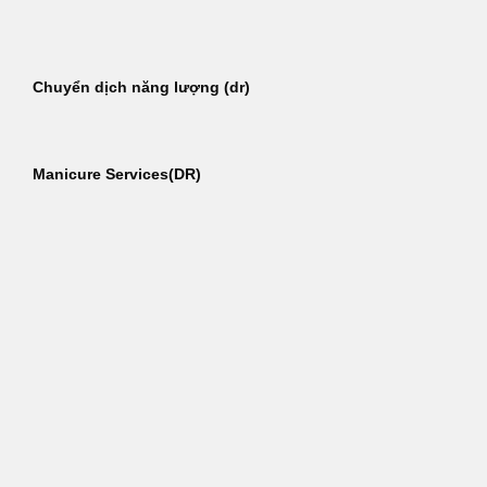
Bỏ
qua
nội
Chuyển dịch năng lượng (dr)
dung
Manicure Services(DR)