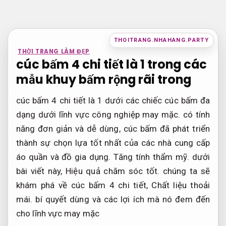
Bỏ
qua
nội
THOITRANG.NHAHANG.PARTY
dung
THỜI TRANG LÀM ĐẸP
cúc bấm 4 chi tiết là 1 trong các
mẫu khuy bấm rộng rãi trong
cúc bấm 4 chi tiết là 1 dưới các chiếc cúc bấm đa
dạng dưới lĩnh vực công nghiệp may mặc. có tính
năng đơn giản và dễ dùng, cúc bấm đã phát triển
thành sự chọn lựa tốt nhất của các nhà cung cấp
áo quần và đồ gia dụng.
Tăng tính thẩm mỹ.
dưới
bài viết này,
Hiệu quả chăm sóc tốt.
chúng ta sẽ
khám phá về cúc bấm 4 chi tiết,
Chất liệu thoải
mái.
bí quyết dùng và các lợi ích mà nó đem đến
cho lĩnh vực may mặc